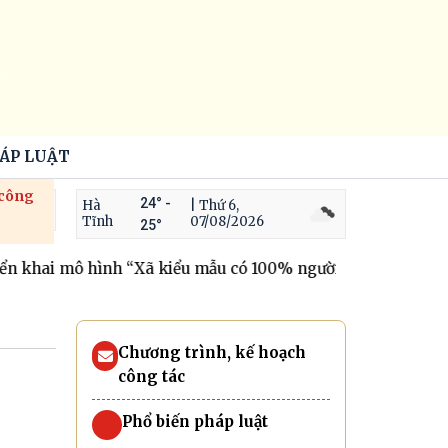
HÁP LUẬT
 công
24° -
Hà
| Thứ 6,
Tĩnh
07/08/2026
25°
n khai mô hình “Xã kiểu mẫu có 100% người dân tham gia B
Chương trình, kế hoạch
công tác
Phổ biến pháp luật