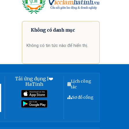
Không có danh mục
Không có tin tức nào để hiển thị.
Tải ứng dụng I❤️
Lịch công
HaTinh
tác
Sơ đồ cổng