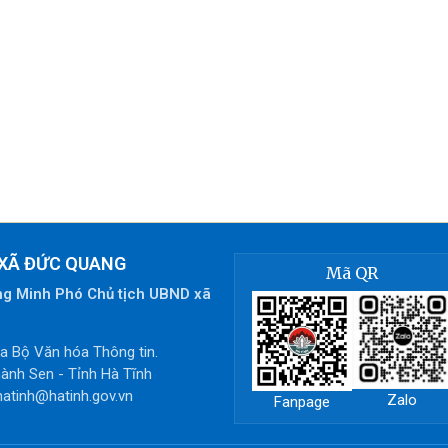
 XÃ ĐỨC QUANG
Mã QR
ng Minh Phó Chủ tịch UBND xã
 Bộ Văn hóa Thông tin.
ành Sen - Tỉnh Hà Tĩnh
hatinh@hatinh.gov.vn
Zalo
Fanpage