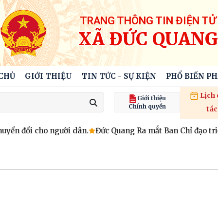
TRANG THÔNG TIN ĐIỆN TỬ
XÃ ĐỨC QUANG
CHỦ
GIỚI THIỆU
TIN TỨC - SỰ KIỆN
PHỔ BIẾN P
Lịch
Giới thiệu
Chính quyền
tác
ển đổi cho người dân.
Đức Quang Ra mắt Ban Chỉ đạo triể