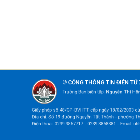
©
CỔNG THÔNG TIN ĐIỆN TỬ
Trưởng Ban biên tập:
Nguyễn Thị Hồ
Giấy phép số 48/GP-BVHTT cấp ngày 18/02/2003 của
Địa chỉ: Số 19 đường Nguyễn Tất Thành - phường Th
Điện thoại: 0239.3857717 - 0239.3858381 - Email: ub