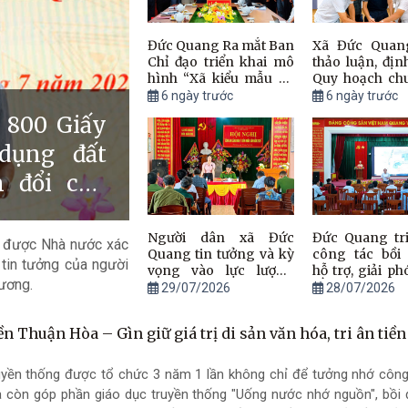
Đức Quang Ra mắt Ban
Xã Đức Quan
Chỉ đạo triển khai mô
thảo luận, đị
hình “Xã kiểu mẫu có
Quy hoạch ch
100% người dân tham
năm 2050
6 ngày trước
6 ngày trước
gia BHYT”
 800 Giấy
dụng đất
 đổi cho
Người dân xã Đức
Đức Quang tri
đã được Nhà nước xác
Quang tin tưởng và kỳ
công tác bồi 
tin tưởng của người
vọng vào lực lượng
hỗ trợ, giải p
ương.
Công an
bằng dự án n
29/07/2026
28/07/2026
độ tin cậy c
điện lưới trun
ền Thuận Hòa – Gìn giữ giá trị di sản văn hóa, tri ân tiề
2026
uyền thống được tổ chức 3 năm 1 lần không chỉ để tưởng nhớ công 
 còn góp phần giáo dục truyền thống "Uống nước nhớ nguồn", bồi 