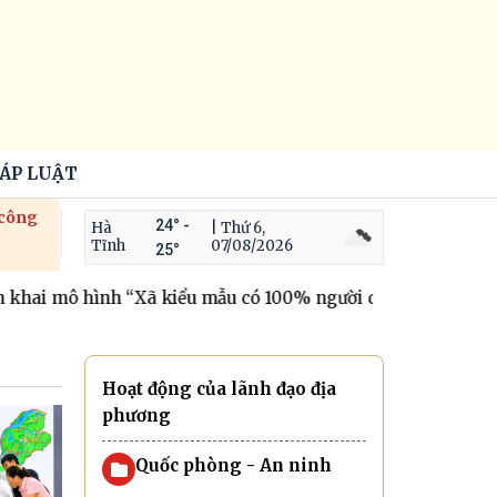
HÁP LUẬT
 công
24° -
Hà
| Thứ 6,
Tĩnh
07/08/2026
25°
 mô hình “Xã kiểu mẫu có 100% người dân tham gia BHYT”
Hoạt động của lãnh đạo địa
phương
Quốc phòng - An ninh