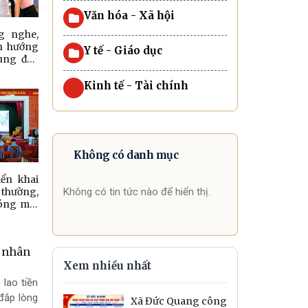
Văn hóa - Xã hội
g nghe,
nh hướng
Y tế - Giáo dục
ung đến
Kinh tế - Tài chính
Không có danh mục
ển khai
thường,
Không có tin tức nào để hiển thị.
hóng mặt
âng cao
ung cấp
g áp năm
n nhân
Xem nhiều nhất
lao tiền
đắp lòng
Xã Đức Quang công