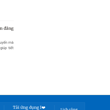
ẫn đăng
 tuyến mà
giúp tiết
Tải ứng dụng I❤️
Lịch công