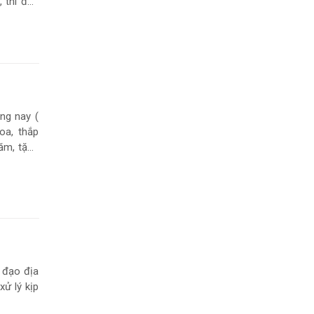
 thi đua
ng nay (
oa, thắp
hăm, tặng
bị nhiễm
 đạo địa
ử lý kịp