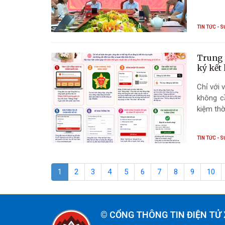
TIN TỨC - S
Trung 
ký kết
Chỉ với 
không cầ
kiệm thờ
TIN TỨC - S
1
2
3
4
5
6
7
8
9
10
©
CỔNG THÔNG TIN ĐIỆN TỬ