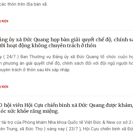
các thôn trên địa bàn xã.
Ự KIỆN
ng ủy xã Đức Quang họp bàn giải quyết chế độ, chính s
ười hoạt động không chuyên trách ở thôn
y ( 24/7 ) Ban Thường vụ Đảng ủy xã Đức Quang tổ chức cuộc 
n phương án giải quyết chế độ, chính sách đối với đội ngũ người h
uyên trách ở thôn sau khi sáp nhập.
Ự KIỆN
0 hội viên Hội Cựu chiến binh xã Đức Quang được khám,
óc sức khỏe răng miệng.
tài trợ của Phòng khám Nha khoa Quốc tế Việt Đức & New cơ sở 2 (
n Trung, xã Đức Thọ ) sáng nay ( 23/7 ), Hội Cựu chiến binh xã Đ