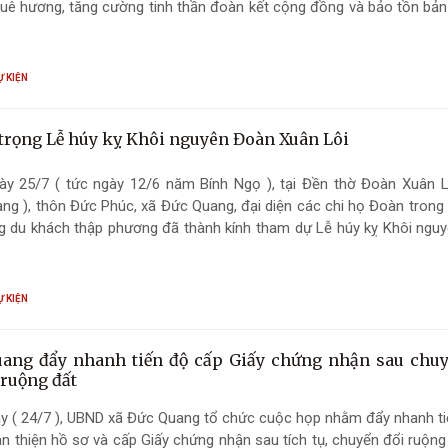
uê hương, tăng cường tinh thần đoàn kết cộng đồng và bảo tồn bản
 phương ở xã Đức Quang.
Ự KIỆN
trọng Lễ húy kỵ Khôi nguyên Đoàn Xuân Lôi
ày 25/7 ( tức ngày 12/6 năm Bính Ngọ ), tại Đền thờ Đoàn Xuân L
ng ), thôn Đức Phúc, xã Đức Quang, đại diện các chi họ Đoàn trong
ng du khách thập phương đã thành kính tham dự Lễ húy kỵ Khôi ngu
n dân nhiều thế hệ tôn
ụng thờ.
Ự KIỆN
ang đẩy nhanh tiến độ cấp Giấy chứng nhận sau chuy
 ruộng đất
y ( 24/7 ), UBND xã Đức Quang tổ chức cuộc họp nhằm đẩy nhanh ti
àn thiện hồ sơ và cấp Giấy chứng nhận sau tích tụ, chuyển đổi ruộng