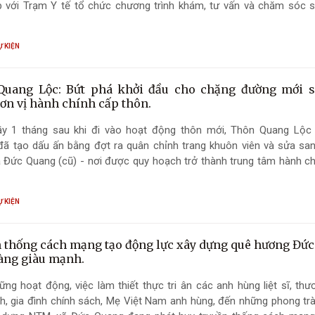
p với Trạm Y tế tổ chức chương trình khám, tư vấn và chăm sóc 
ng miễn phí cho gần 100 hội viên cựu chiến binh trên địa bàn.
Ự KIỆN
uang Lộc: Bứt phá khởi đầu cho chặng đường mới s
ơn vị hành chính cấp thôn.
y 1 tháng sau khi đi vào hoạt động thôn mới, Thôn Quang Lộc
đã tạo dấu ấn bằng đợt ra quân chỉnh trang khuôn viên và sửa san
Đức Quang (cũ) - nơi được quy hoạch trở thành trung tâm hành chí
ng đồng của thôn.
Ự KIỆN
 thống cách mạng tạo động lực xây dựng quê hương Đứ
àng giàu mạnh.
ng hoạt động, việc làm thiết thực tri ân các anh hùng liệt sĩ, thư
h, gia đình chính sách, Mẹ Việt Nam anh hùng, đến những phong tr