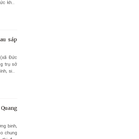
sức khỏe
au sáp
 (xã Đức
g trụ sở
nh, sinh
c Quang
ơng binh,
ào chung