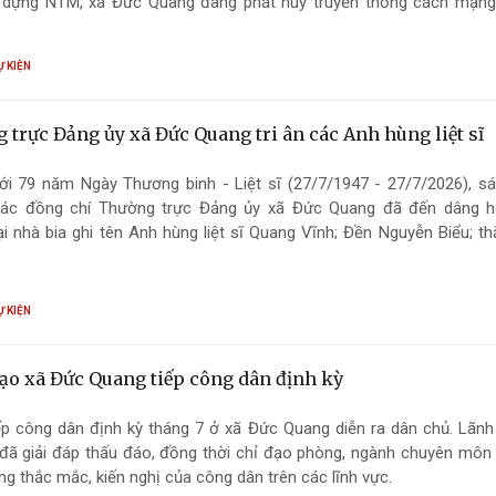
 dựng NTM, xã Đức Quang đang phát huy truyền thống cách mạng,
g quê hương ngày càng giàu đẹp.
Ự KIỆN
 trực Đảng ủy xã Đức Quang tri ân các Anh hùng liệt sĩ
ới 79 năm Ngày Thương binh - Liệt sĩ (27/7/1947 - 27/7/2026), sá
các đồng chí Thường trực Đảng ủy xã Đức Quang đã đến dâng h
i nhà bia ghi tên Anh hùng liệt sĩ Quang Vĩnh; Đền Nguyễn Biểu; t
Việt Nam Anh hùng ( VNAH ) Nguyễn Thị Ngụ, và gia đình nạn nhân 
c hóa học.
Ự KIỆN
ạo xã Đức Quang tiếp công dân định kỳ
ếp công dân định kỳ tháng 7 ở xã Đức Quang diễn ra dân chủ. Lãnh
ã giải đáp thấu đáo, đồng thời chỉ đạo phòng, ngành chuyên môn x
ng thắc mắc, kiến nghị của công dân trên các lĩnh vực.