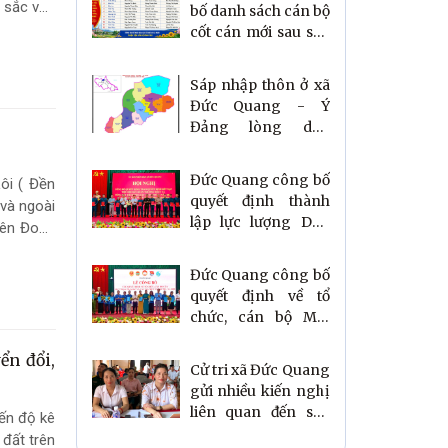
 sắc văn
bố danh sách cán bộ
cốt cán mới sau sáp
nhập thôn
Sáp nhập thôn ở xã
Đức Quang - Ý
Đảng lòng dân
đồng thuận.
Đức Quang công bố
ôi ( Đền
quyết định thành
 và ngoài
lập lực lượng Dân
yên Đoàn
quân thường trực
và tổng kết thi hành
Đức Quang công bố
các luật về quốc
quyết định về tổ
phòng.
chức, cán bộ Mặt
trận Tổ quốc và các
ển đổi,
tổ chức chính trị -
Cử tri xã Đức Quang
xã hội sau sắp xếp
gửi nhiều kiến nghị
thôn.
liên quan đến sáp
ến độ kê
nhập thôn tới kỳ
 đất trên