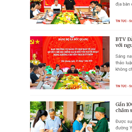
địa bàn 
TIN TỨC - S
BTV Đả
với ng
Sáng na
thảo luậ
không ch
TIN TỨC - S
Gần 10
chăm s
Được sự 
đường Yê