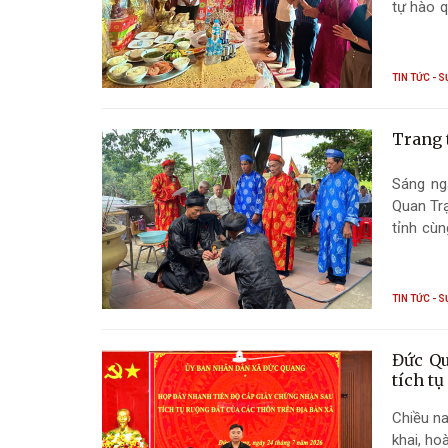
tự hào q
hóa địa
TIN TỨC - S
Trang 
Sáng ng
Quan Trạ
tỉnh cù
Xuân Lôi – danh nhân lịch sử, vị Thành hoàng làng được nhâ
kính, ph
TIN TỨC - S
Đức Qu
tích tụ
Chiều na
khai, ho