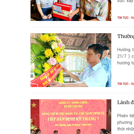
sức xây
xây dựn
TIN TỨC - S
Thường
Hướng t
21/7 ) 
hương tạ
quà Mẹ 
chất độ
TIN TỨC - S
Lãnh đ
Phiên ti
phương đ
thời nhữ