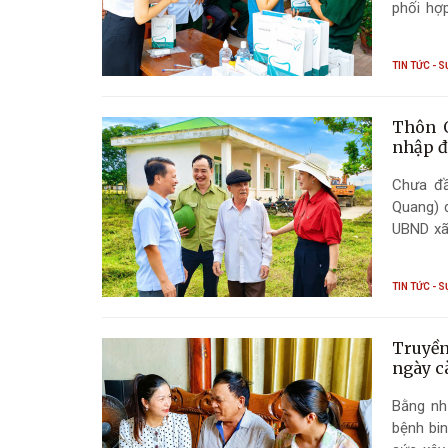
phối hợ
răng miệ
TIN TỨC - S
Thôn Q
nhập đ
Chưa đầ
Quang) 
UBND xã 
hoạt cộ
TIN TỨC - S
Truyền
ngày c
Bằng nhữ
bệnh bin