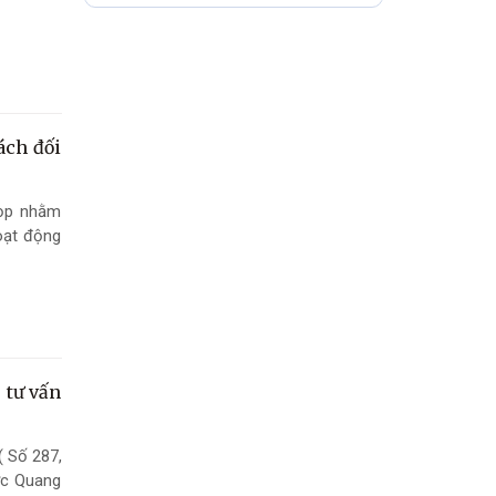
họp thường lệ giữa
năm
ách đối
họp nhằm
oạt động
 tư vấn
 Số 287,
ức Quang