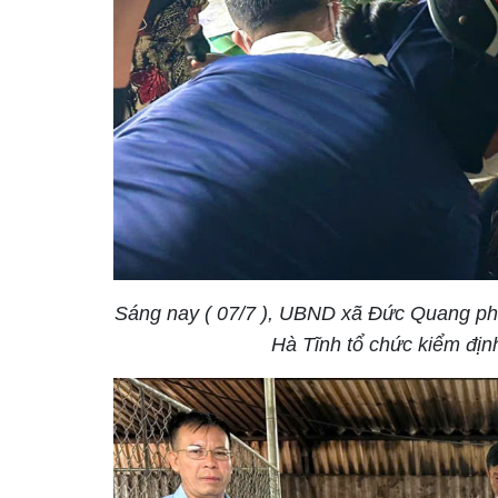
Sáng nay ( 07/7 ), UBND xã Đức Quang phố
Hà Tĩnh tổ chức kiểm định