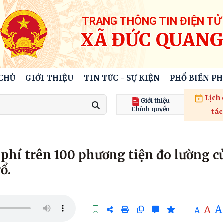
TRANG THÔNG TIN ĐIỆN TỬ
XÃ ĐỨC QUANG
CHỦ
GIỚI THIỆU
TIN TỨC - SỰ KIỆN
PHỔ BIẾN P
Lịch
Giới thiệu
Chính quyền
tác
phí trên 100 phương tiện đo lường c
ổ.
A
A
A