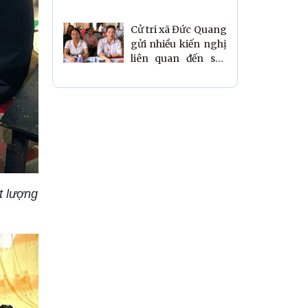
trận Tổ quốc và các
tổ chức chính trị -
Cử tri xã Đức Quang
xã hội sau sắp xếp
gửi nhiều kiến nghị
thôn.
liên quan đến sáp
nhập thôn tới kỳ
họp thường lệ giữa
năm
t lượng