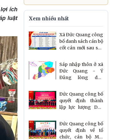
lợi ích
áp luật
Xem nhiều nhất
Xã Đức Quang công
bố danh sách cán bộ
cốt cán mới sau sáp
nhập thôn
Sáp nhập thôn ở xã
Đức Quang - Ý
Đảng lòng dân
đồng thuận.
Đức Quang công bố
quyết định thành
lập lực lượng Dân
quân thường trực
và tổng kết thi hành
Đức Quang công bố
các luật về quốc
quyết định về tổ
phòng.
chức, cán bộ Mặt