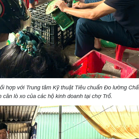
i hợp với Trung tâm Kỹ thuật Tiêu chuẩn Đo lường Chấ
 cân lò xo của các hộ kinh doanh tại chợ Trổ.