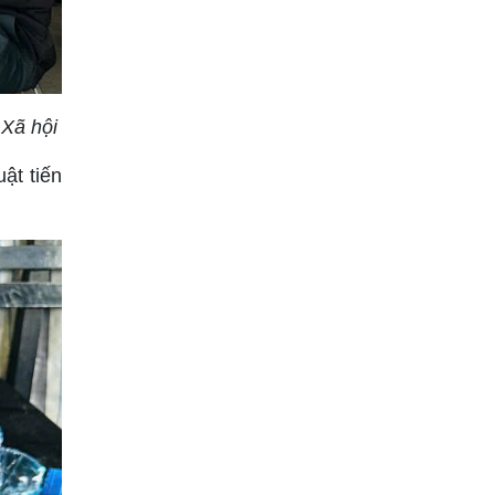
 Xã hội
ật tiến