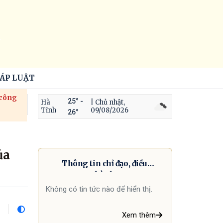
HÁP LUẬT
 công
25° -
Hà
| Chủ nhật,
Tĩnh
09/08/2026
26°
ủa
Thông tin chỉ đạo, điều
hành
Không có tin tức nào để hiển thị.
Xem thêm